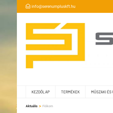
info@serenumpluskft.hu
KEZDŐLAP
TERMÉKEK
MŰSZAKI ÉS
>
Aktuális
Fiókom