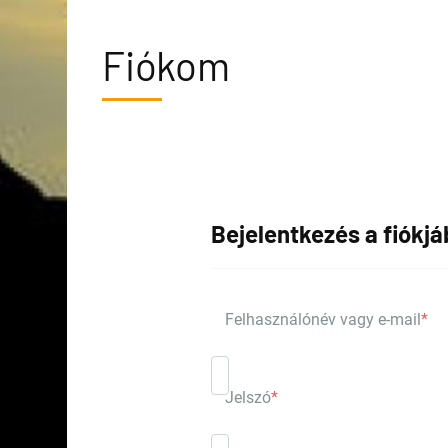
Fiókom
Bejelentkezés a fiókj
Felhasználónév vagy e-mail
*
Jelszó
*