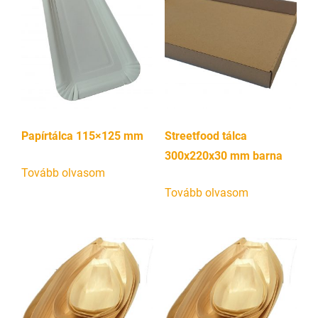
Papírtálca 115×125 mm
Streetfood tálca
300x220x30 mm barna
Tovább olvasom
Tovább olvasom