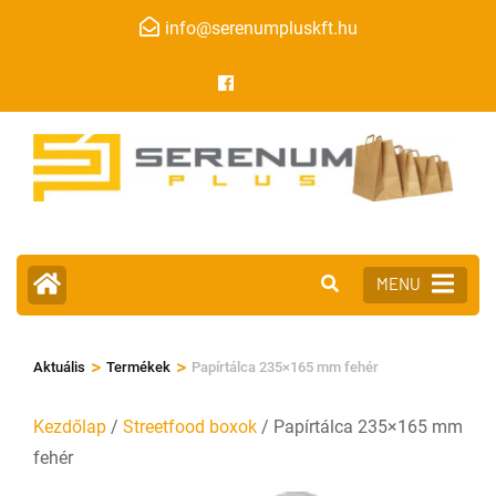
info@serenumpluskft.hu
MENU
>
>
Aktuális
Termékek
Papírtálca 235×165 mm fehér
Kezdőlap
/
Streetfood boxok
/ Papírtálca 235×165 mm
fehér