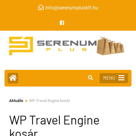
info@serenumpluskft.hu
MENU
>
Aktuális
WP Travel Engine kosár
WP Travel Engine
kosár